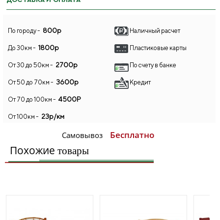
ДОСТАВКА И ОПЛАТА
800р
По городу -
Наличный расчет
1800р
До 30км -
Пластиковые карты
2700р
От 30 до 50км -
По счету в банке
3600р
От 50 до 70км -
Кредит
4500Р
От 70 до 100км -
23р/км
От 100км -
Бесплатно
Самовывоз
Похожие
товары