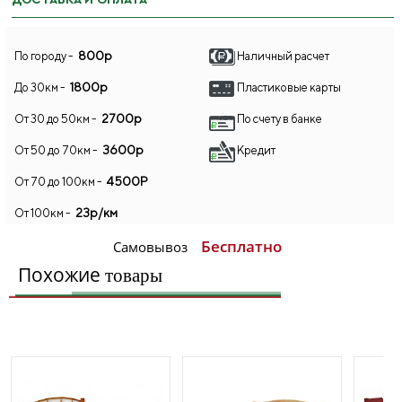
ДОСТАВКА И ОПЛАТА
800р
По городу -
Наличный расчет
1800р
До 30км -
Пластиковые карты
2700р
От 30 до 50км -
По счету в банке
3600р
От 50 до 70км -
Кредит
4500Р
От 70 до 100км -
23р/км
От 100км -
Бесплатно
Самовывоз
Похожие
товары