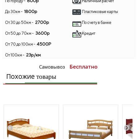
800р
По городу -
Наличный расчет
1800р
До 30км -
Пластиковые карты
2700р
От 30 до 50км -
По счету в банке
3600р
От 50 до 70км -
Кредит
4500Р
От 70 до 100км -
23р/км
От 100км -
Бесплатно
Самовывоз
Похожие
товары