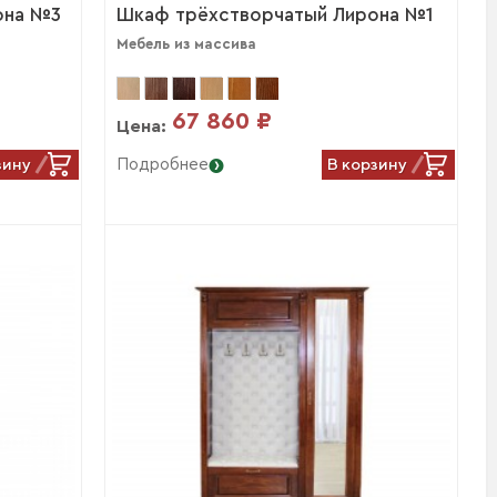
она №3
Шкаф трёхстворчатый Лирона №1
Мебель из массива
67 860 ₽
Цена:
зину
В корзину
Подробнее