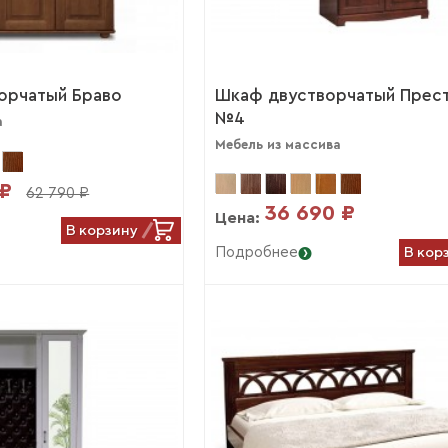
орчатый Браво
Шкаф двустворчатый Прес
№4
а
Мебель из массива
 ₽
62 790 ₽
36 690 ₽
Цена:
В корзину
В кор
Подробнее