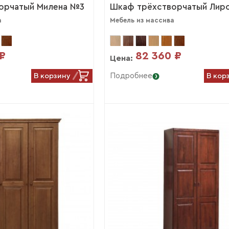
орчатый Милена №3
Шкаф трёхстворчатый Лир
а
Мебель из массива
 ₽
82 360 ₽
Цена:
В корзину
В кор
Подробнее