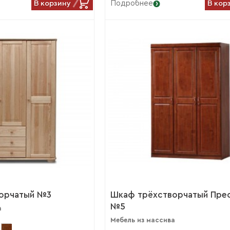
В корзину
В кор
Подробнее
орчатый №3
Шкаф трёхстворчатый Пре
№5
а
Мебель из массива