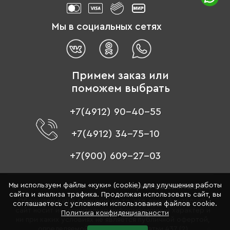
Мы в социальных сетях
Примем заказ или
поможем выбрать
+7(4912) 90-40-55
+7(4912) 34-75-10
+7(900) 609-27-03
Мы используем файлы «куки» (cookie) для улучшения работы
© 1996 - 2026 «Цвет мебели» –
интернет-магазин мебели
сайта и анализа трафика. Продолжая использовать сайт, вы
Обращаем ваше внимание на то, что данный интернет-
соглашаетесь с условиями использования файлов cookie.
сайт носит исключительно информационный характер и
Политика конфиденциальности
ни при каких условиях не является публичной офертой,
определяемой положениями Статьи 437 (2)