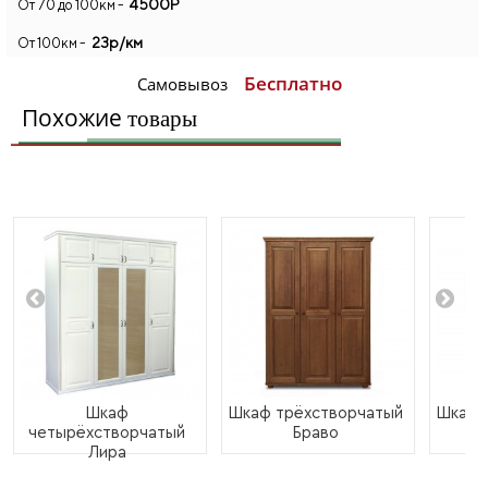
4500Р
От 70 до 100км -
23р/км
От 100км -
Бесплатно
Самовывоз
Похожие
товары
Шкаф
Шкаф трёхстворчатый
Шкаф 
четырёхстворчатый
Браво
Лира