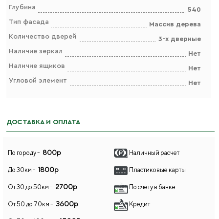
Глубина
540
Тип фасада
Массив дерева
Количество дверей
3-х дверные
Наличие зеркал
Нет
Наличие ящиков
Нет
Угловой элемент
Нет
ДОСТАВКА И ОПЛАТА
800р
По городу -
Наличный расчет
1800р
До 30км -
Пластиковые карты
2700р
От 30 до 50км -
По счету в банке
3600р
От 50 до 70км -
Кредит