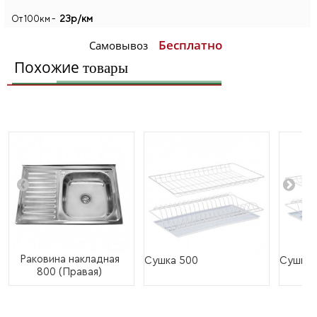
23р/км
От 100км -
Бесплатно
Самовывоз
Похожие
товары
Раковина накладная
Сушка 500
Сушка 
800 (Правая)