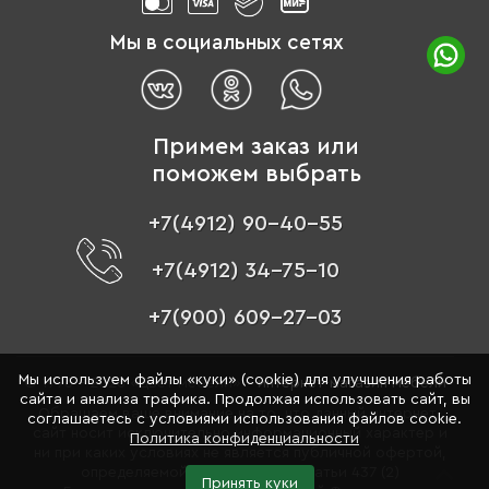
Мы в социальных сетях
Примем заказ или
поможем выбрать
+7(4912) 90-40-55
+7(4912) 34-75-10
+7(900) 609-27-03
Мы используем файлы «куки» (cookie) для улучшения работы
© 1996 - 2026 «Цвет мебели» –
интернет-магазин мебели
сайта и анализа трафика. Продолжая использовать сайт, вы
Обращаем ваше внимание на то, что данный интернет-
соглашаетесь с условиями использования файлов cookie.
сайт носит исключительно информационный характер и
Политика конфиденциальности
ни при каких условиях не является публичной офертой,
определяемой положениями Статьи 437 (2)
Принять куки