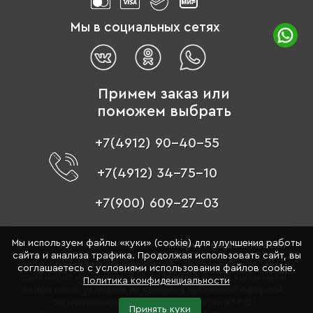
Мы в социальных сетях
Примем заказ или
поможем выбрать
+7(4912) 90-40-55
+7(4912) 34-75-10
+7(900) 609-27-03
Мы используем файлы «куки» (cookie) для улучшения работы
© 1996 - 2026 «Цвет мебели» –
интернет-магазин мебели
сайта и анализа трафика. Продолжая использовать сайт, вы
Обращаем ваше внимание на то, что данный интернет-
соглашаетесь с условиями использования файлов cookie.
сайт носит исключительно информационный характер и
Политика конфиденциальности
ни при каких условиях не является публичной офертой,
определяемой положениями Статьи 437 (2)
Принять куки