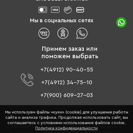
Мы в социальных сетях
Примем заказ или
поможем выбрать
+7(4912) 90-40-55
+7(4912) 34-75-10
+7(900) 609-27-03
Мы используем файлы «куки» (cookie) для улучшения работы
© 1996 - 2026 «Цвет мебели» –
интернет-магазин мебели
сайта и анализа трафика. Продолжая использовать сайт, вы
Обращаем ваше внимание на то, что данный интернет-
соглашаетесь с условиями использования файлов cookie.
сайт носит исключительно информационный характер и
Политика конфиденциальности
ни при каких условиях не является публичной офертой,