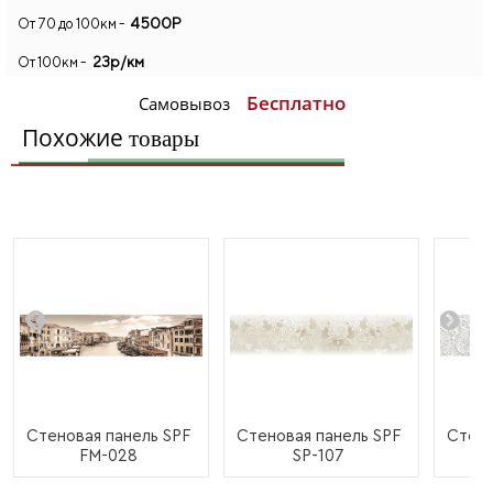
4500Р
От 70 до 100км -
23р/км
От 100км -
Бесплатно
Самовывоз
Похожие
товары
Cтеновая панель SPF
Cтеновая панель SPF
Cтено
FM-028
SP-107