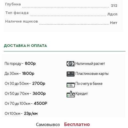
Глубина
212
Тип фасада
Лдсп
Наличие ящиков
Нет
ДОСТАВКА И ОПЛАТА
800р
По городу -
Наличный расчет
1800р
До 30км -
Пластиковые карты
2700р
От 30 до 50км -
По счету в банке
3600р
От 50 до 70км -
Кредит
4500Р
От 70 до 100км -
23р/км
От 100км -
Бесплатно
Самовывоз