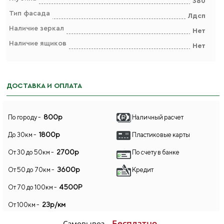
380
Тип фасада
Лдсп
Наличие зеркал
Нет
Наличие ящиков
Нет
ДОСТАВКА И ОПЛАТА
800р
По городу -
Наличный расчет
1800р
До 30км -
Пластиковые карты
2700р
От 30 до 50км -
По счету в банке
3600р
От 50 до 70км -
Кредит
4500Р
От 70 до 100км -
23р/км
От 100км -
Бесплатно
Самовывоз