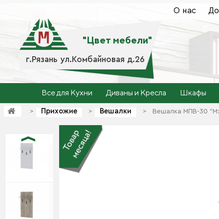
О нас
До
"Цвет мебели"
г.Рязань ул.Комбайновая д.26
Все для Кухни
Диваны и Кресла
Шкафы
Прихожие
Вешалки
>
>
>
Вешалка МПВ-30 "М