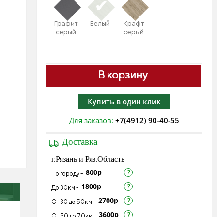
Графит
Белый
Крафт
серый
серый
В корзину
Купить в один клик
Для заказов:
+7(4912) 90-40-55
Доставка
г.Рязань и Ряз.Область
800р
По городу -
1800р
До 30км -
2700р
От 30 до 50км -
3600р
От 50 до 70км -