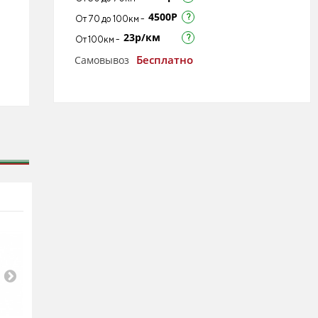
4500Р
От 70 до 100км -
23р/км
От 100км -
Бесплатно
Самовывоз