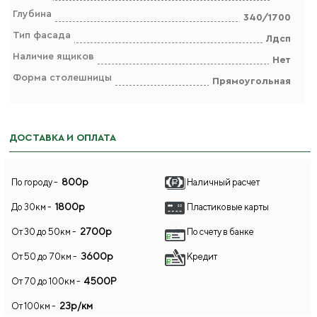
Глубина
340/1700
Тип фасада
Лдсп
Наличие ящиков
Нет
Форма столешницы
Прямоугольная
ДОСТАВКА И ОПЛАТА
800р
По городу -
Наличный расчет
1800р
До 30км -
Пластиковые карты
2700р
От 30 до 50км -
По счету в банке
3600р
От 50 до 70км -
Кредит
4500Р
От 70 до 100км -
23р/км
От 100км -