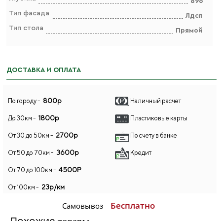
896
Тип фасада
Лдсп
Тип стола
Прямой
ДОСТАВКА И ОПЛАТА
800р
По городу -
Наличный расчет
1800р
До 30км -
Пластиковые карты
2700р
От 30 до 50км -
По счету в банке
3600р
От 50 до 70км -
Кредит
4500Р
От 70 до 100км -
23р/км
От 100км -
Бесплатно
Самовывоз