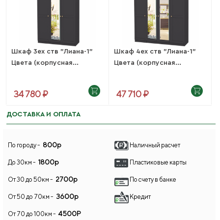
Шкаф 3ех ств "Лиана-1"
Шкаф 4ех ств "Лиана-1"
Цвета (корпусная...
Цвета (корпусная...
34 780 ₽
47 710 ₽
ДОСТАВКА И ОПЛАТА
800р
По городу -
Наличный расчет
1800р
До 30км -
Пластиковые карты
2700р
От 30 до 50км -
По счету в банке
3600р
От 50 до 70км -
Кредит
4500Р
От 70 до 100км -