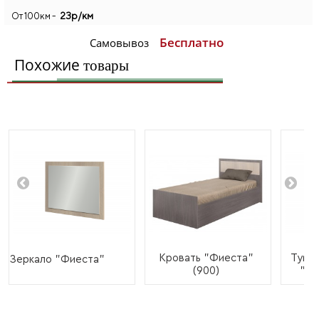
23р/км
От 100км -
Бесплатно
Самовывоз
Похожие
товары
Кровать "Фиеста"
Тумба
Зеркало "Фиеста"
(900)
"Фи