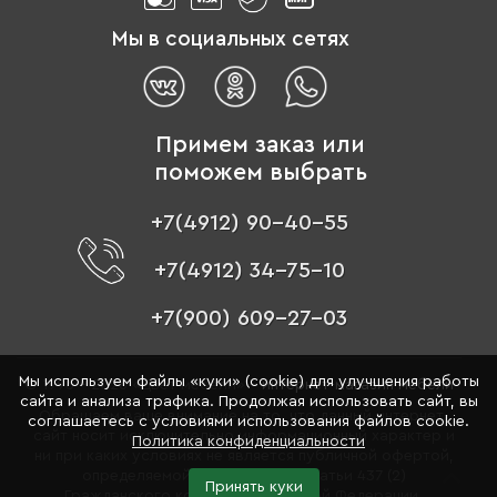
Мы в социальных сетях
Примем заказ или
поможем выбрать
+7(4912) 90-40-55
+7(4912) 34-75-10
+7(900) 609-27-03
Мы используем файлы «куки» (cookie) для улучшения работы
© 1996 - 2026 «Цвет мебели» –
интернет-магазин мебели
сайта и анализа трафика. Продолжая использовать сайт, вы
Обращаем ваше внимание на то, что данный интернет-
соглашаетесь с условиями использования файлов cookie.
сайт носит исключительно информационный характер и
Политика конфиденциальности
ни при каких условиях не является публичной офертой,
определяемой положениями Статьи 437 (2)
Принять куки
Гражданского кодекса Российской Федерации.