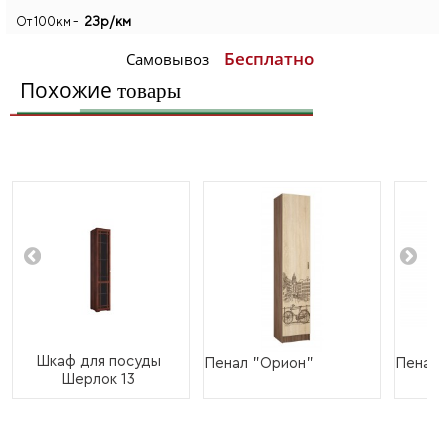
23р/км
От 100км -
Бесплатно
Самовывоз
Похожие
товары
Шкаф для посуды
Пенал "Орион"
Пенал 
Шерлок 13