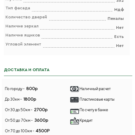
352
Тип фасада
Мдф
Количество дверей
Пеналы
Наличие зеркал
Нет
Наличие ящиков
Есть
Угловой элемент
Нет
ДОСТАВКА И ОПЛАТА
800р
По городу -
Наличный расчет
1800р
До 30км -
Пластиковые карты
2700р
От 30 до 50км -
По счету в банке
3600р
От 50 до 70км -
Кредит
4500Р
От 70 до 100км -