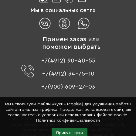
Мы в социальных сетях
Примем заказ или
поможем выбрать
+7(4912) 90-40-55
+7(4912) 34-75-10
+7(900) 609-27-03
Мы используем файлы «куки» (cookie) для улучшения работы
© 1996 - 2026 «Цвет мебели» –
интернет-магазин мебели
сайта и анализа трафика. Продолжая использовать сайт, вы
Обращаем ваше внимание на то, что данный интернет-
соглашаетесь с условиями использования файлов cookie.
сайт носит исключительно информационный характер и
Политика конфиденциальности
ни при каких условиях не является публичной офертой,
определяемой положениями Статьи 437 (2)
Принять куки
Гражданского кодекса Российской Федерации.