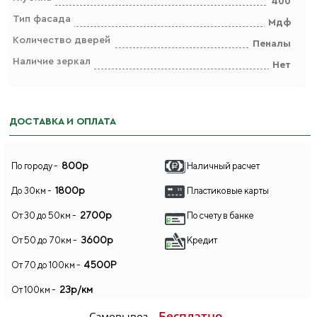
400
Тип фасада
Мдф
Количество дверей
Пеналы
Наличие зеркал
Нет
ДОСТАВКА И ОПЛАТА
800р
По городу -
Наличный расчет
1800р
До 30км -
Пластиковые карты
2700р
От 30 до 50км -
По счету в банке
3600р
От 50 до 70км -
Кредит
4500Р
От 70 до 100км -
23р/км
От 100км -
Бесплатно
Самовывоз