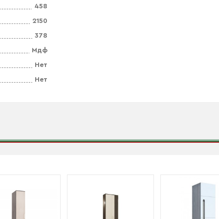
458
2150
378
Мдф
Нет
Нет