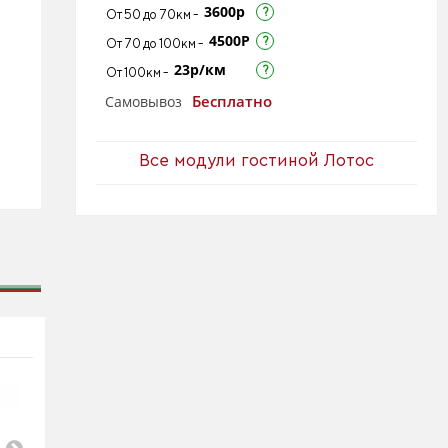
3600р
От 50 до 70км -
4500Р
От 70 до 100км -
23р/км
От 100км -
Бесплатно
Самовывоз
Все модули гостиной Лотос