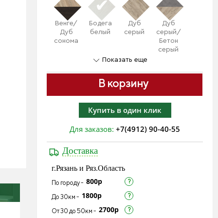
Венге/
Бодега
Дуб
Дуб
Дуб
белый
серый
серый/
сонома
Бетон
серый
Показать еще
В корзину
Купить в один клик
Для заказов:
+7(4912) 90-40-55
Доставка
г.Рязань и Ряз.Область
800р
По городу -
1800р
До 30км -
2700р
От 30 до 50км -