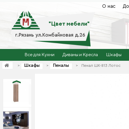
О нас
До
"Цвет мебели"
г.Рязань ул.Комбайновая д.26
Все для Кухни
Диваны и Кресла
Шкафы
Шкафы
Пеналы
>
>
>
Пенал ШК-813 Лотос