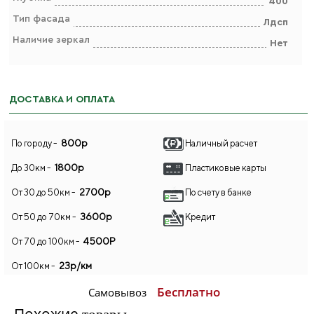
400
Тип фасада
Лдсп
Наличие зеркал
Нет
ДОСТАВКА И ОПЛАТА
800р
По городу -
Наличный расчет
1800р
До 30км -
Пластиковые карты
2700р
От 30 до 50км -
По счету в банке
3600р
От 50 до 70км -
Кредит
4500Р
От 70 до 100км -
23р/км
От 100км -
Бесплатно
Самовывоз