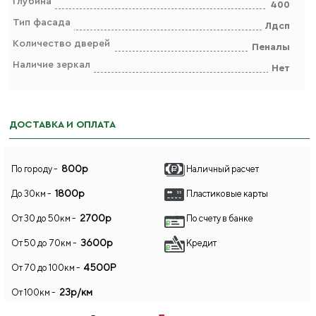
Глубина
400
Тип фасада
Лдсп
Количество дверей
Пеналы
Наличие зеркал
Нет
ДОСТАВКА И ОПЛАТА
800р
По городу -
Наличный расчет
1800р
До 30км -
Пластиковые карты
2700р
От 30 до 50км -
По счету в банке
3600р
От 50 до 70км -
Кредит
4500Р
От 70 до 100км -
23р/км
От 100км -