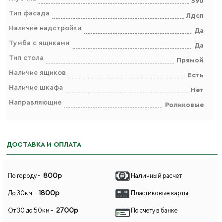
590
Тип фасада
Лдсп
Наличие надстройки
Да
Тумба с ящиками
Да
Тип стола
Прямой
Наличие ящиков
Есть
Наличие шкафа
Нет
Направляющие
Роликовые
ДОСТАВКА И ОПЛАТА
800р
По городу -
Наличный расчет
1800р
До 30км -
Пластиковые карты
2700р
От 30 до 50км -
По счету в банке