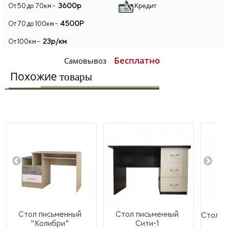
3600р
От 50 до 70км -
Кредит
4500Р
От 70 до 100км -
23р/км
От 100км -
Бесплатно
Самовывоз
Похожие
товары
Стол письменный
Стол письменный
Стол п
"Колибри"
Сити-1