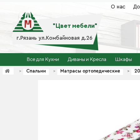
О нас
До
"Цвет мебели"
г.Рязань ул.Комбайновая д.26
Все для Кухни
Диваны и Кресла
Шкафы
Спальни
Матрасы ортопедические
20
>
>
>
>