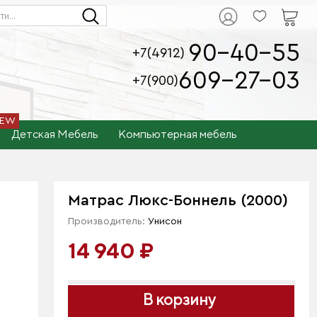
90-40-55
+7(4912)
609-27-03
+7(900)
Детская Мебель
Компьютерная мебель
Матрас Люкс-Боннель (2000)
Производитель:
Унисон
14 940 ₽
В корзину