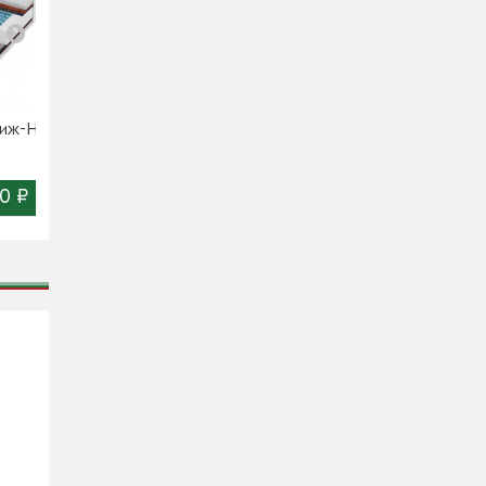
тиж-Н
Матрас Фортуна-Н
Матрас Импульс-Н
(2000)
(2000)
0 ₽
19 350 ₽
21 480 ₽
Цена:
Цена: