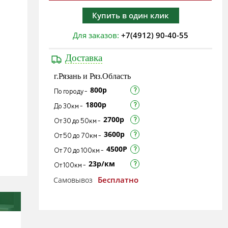
Купить в один клик
Для заказов:
+7(4912) 90-40-55
Доставка
г.Рязань и Ряз.Область
800р
По городу -
1800р
До 30км -
2700р
От 30 до 50км -
3600р
От 50 до 70км -
4500Р
От 70 до 100км -
23р/км
От 100км -
Бесплатно
Самовывоз