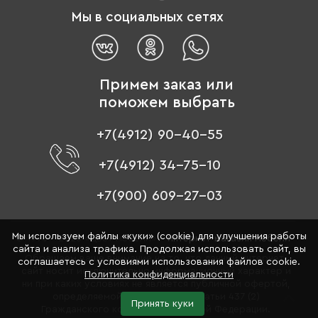
Мы в социальных сетях
Примем заказ или
поможем выбрать
+7(4912) 90-40-55
+7(4912) 34-75-10
+7(900) 609-27-03
Мы используем файлы «куки» (cookie) для улучшения работы
© 1996 - 2026 «Цвет мебели» –
интернет-магазин мебели
сайта и анализа трафика. Продолжая использовать сайт, вы
Обращаем ваше внимание на то, что данный интернет-
соглашаетесь с условиями использования файлов cookie.
сайт носит исключительно информационный характер и
Политика конфиденциальности
ни при каких условиях не является публичной офертой,
определяемой положениями Статьи 437 (2)
Принять куки
Гражданского кодекса Российской Федерации.