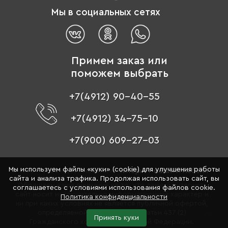
Мы в социальных сетях
Примем заказ или
поможем выбрать
+7(4912) 90-40-55
+7(4912) 34-75-10
+7(900) 609-27-03
Мы используем файлы «куки» (cookie) для улучшения работы
© 1996 - 2026 «Цвет мебели» –
интернет-магазин мебели
сайта и анализа трафика. Продолжая использовать сайт, вы
Обращаем ваше внимание на то, что данный интернет-
соглашаетесь с условиями использования файлов cookie.
сайт носит исключительно информационный характер и
Политика конфиденциальности
ни при каких условиях не является публичной офертой,
определяемой положениями Статьи 437 (2)
Принять куки
Гражданского кодекса Российской Федерации.