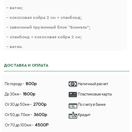
– ватин;
– кокосовая койра 2 см + спанбонд;
– зависимый пружинный блок "Боннель";
– спанбонд + кокосовая койра 2 см;
– ватин.
ДОСТАВКА И ОПЛАТА
800р
По городу -
Наличный расчет
1800р
До 30км -
Пластиковые карты
2700р
От 30 до 50км -
По счету в банке
3600р
От 50 до 70км -
Кредит
4500Р
От 70 до 100км -