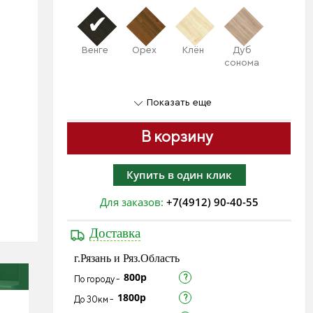
Венге
Орех
Клён
Дуб
сонома
Показать еще
В корзину
Купить в один клик
Для заказов:
+7(4912) 90-40-55
Доставка
г.Рязань и Ряз.Область
800р
По городу -
1800р
До 30км -