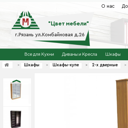
О нас
До
"Цвет мебели"
г.Рязань ул.Комбайновая д.26
Все для Кухни
Диваны и Кресла
Шкафы
Шкафы
Шкафы-купе
2-х дверные
>
>
>
>
>