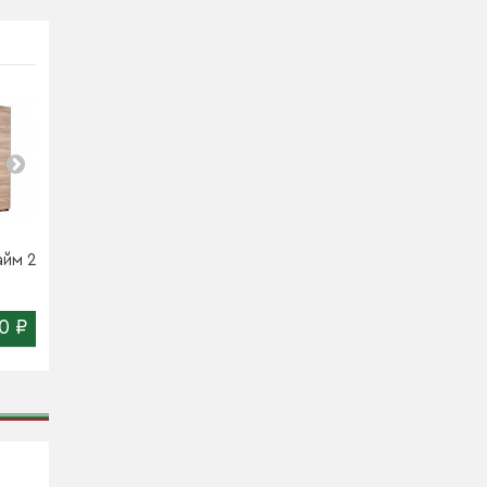
йм 2-
Шкаф-купе Ш-КФ 10-
Шкаф-купе Ш-КФ 10-
450 вариант B
450 вариант C
0 ₽
29 490 ₽
24 250 ₽
Цена:
Цена: