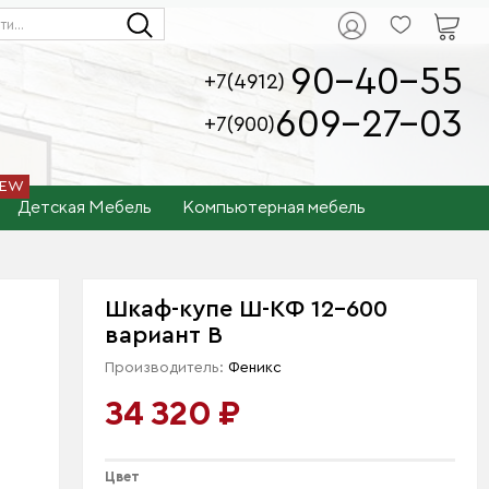
90-40-55
+7(4912)
609-27-03
+7(900)
Детская Мебель
Компьютерная мебель
Шкаф-купе Ш-КФ 12-600
вариант B
Производитель:
Феникс
34 320 ₽
Цвет