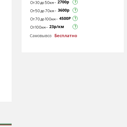
2700р
От 30 до 50км -
3600р
От 50 до 70км -
4500Р
От 70 до 100км -
23р/км
От 100км -
Бесплатно
Самовывоз