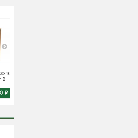
Ф 10-
Шкаф-купе Ш-КФ 10-
Шкаф-купе Ш-КФ 10-
т B
450 вариант C
450 вариант D
0 ₽
24 250 ₽
20 550 ₽
Цена:
Цена: