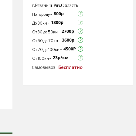
г.Рязань и Ряз.Область
800р
По городу -
1800р
До 30км -
2700р
От 30 до 50км -
3600р
От 50 до 70км -
4500Р
От 70 до 100км -
23р/км
От 100км -
Бесплатно
Самовывоз