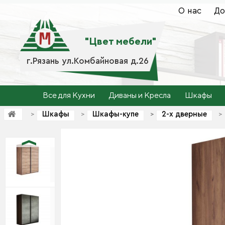
О нас
До
"Цвет мебели"
г.Рязань ул.Комбайновая д.26
Все для Кухни
Диваны и Кресла
Шкафы
Шкафы
Шкафы-купе
2-х дверные
>
>
>
>
>