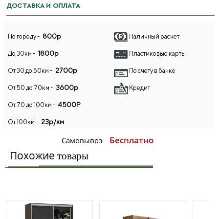
ДОСТАВКА И ОПЛАТА
800р
По городу -
Наличный расчет
1800р
До 30км -
Пластиковые карты
2700р
От 30 до 50км -
По счету в банке
3600р
От 50 до 70км -
Кредит
4500Р
От 70 до 100км -
23р/км
От 100км -
Бесплатно
Самовывоз
Похожие
товары