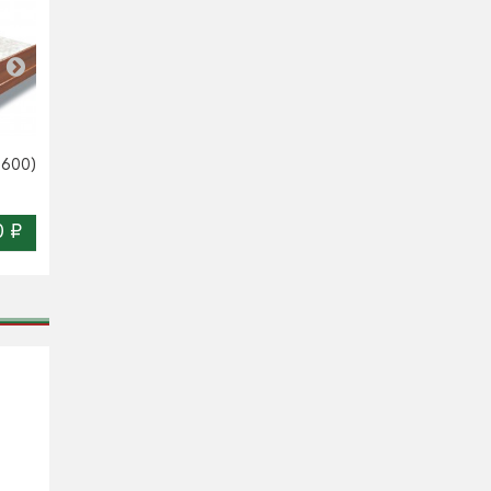
Кровать-тахта Лирона
1600)
Кровать Лустена (1600)
(1600)
0 ₽
18 850 ₽
26 830 ₽
Цена:
Цена: