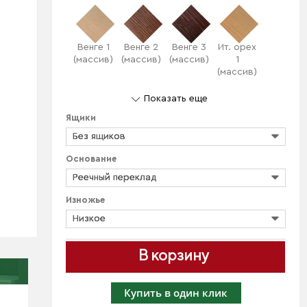
Венге 1
Венге 2
Венге 3
Ит. орех
(массив)
(массив)
(массив)
1
(массив)
Показать еще
Ящики
Без ящиков
Основание
Реечный переклад
Изножье
Низкое
В корзину
Купить в один клик