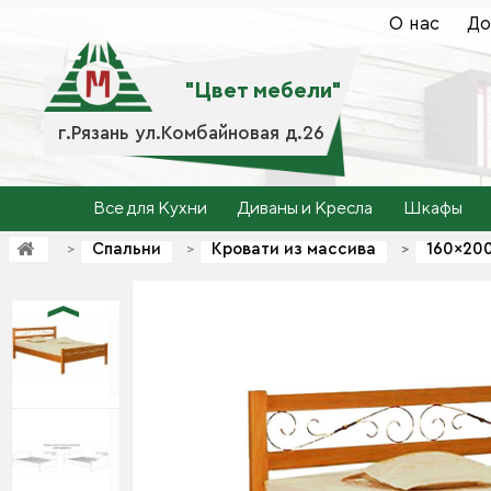
О нас
До
"Цвет мебели"
г.Рязань ул.Комбайновая д.26
Все для Кухни
Диваны и Кресла
Шкафы
Спальни
Кровати из массива
160×20
>
>
>
>