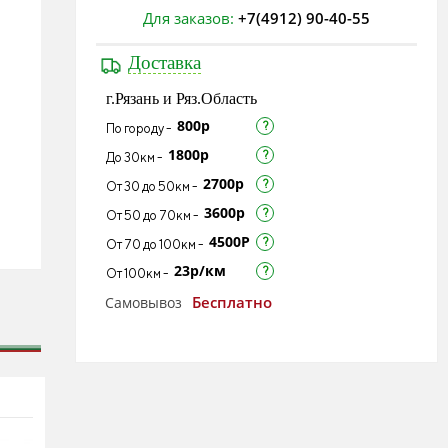
Для заказов:
+7(4912) 90-40-55
Доставка
г.Рязань и Ряз.Область
800р
По городу -
1800р
До 30км -
2700р
От 30 до 50км -
3600р
От 50 до 70км -
4500Р
От 70 до 100км -
23р/км
От 100км -
Бесплатно
Самовывоз