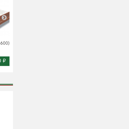
Кровать-тахта Лирона
1600)
Кровать Лустена (1600)
(1600)
0 ₽
18 850 ₽
26 830 ₽
Цена:
Цена: