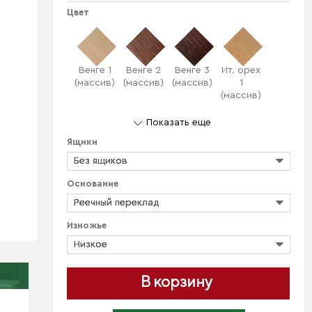
Цвет
Венге 1
Венге 2
Венге 3
Ит. орех
(массив)
(массив)
(массив)
1
(массив)
Показать еще
Ящики
Без ящиков
Основание
Реечный переклад
Изножье
Низкое
В корзину