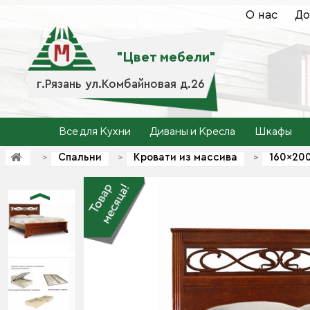
О нас
До
"Цвет мебели"
г.Рязань ул.Комбайновая д.26
Все для Кухни
Диваны и Кресла
Шкафы
Спальни
Кровати из массива
160×20
>
>
>
>