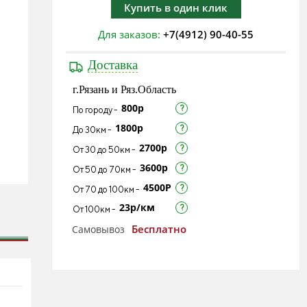
Купить в один клик
Для заказов:
+7(4912) 90-40-55
Доставка
г.Рязань и Ряз.Область
800р
По городу -
1800р
До 30км -
2700р
От 30 до 50км -
3600р
От 50 до 70км -
4500Р
От 70 до 100км -
23р/км
От 100км -
Бесплатно
Самовывоз