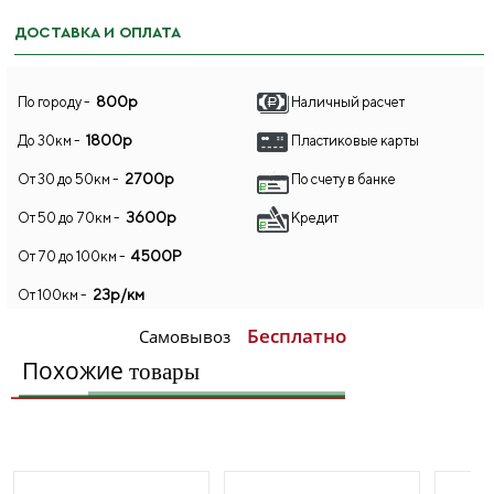
ДОСТАВКА И ОПЛАТА
800р
По городу -
Наличный расчет
1800р
До 30км -
Пластиковые карты
2700р
От 30 до 50км -
По счету в банке
3600р
От 50 до 70км -
Кредит
4500Р
От 70 до 100км -
23р/км
От 100км -
Бесплатно
Самовывоз
Похожие
товары