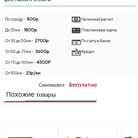
ДОСТАВКА И ОПЛАТА
800р
По городу -
Наличный расчет
1800р
До 30км -
Пластиковые карты
2700р
От 30 до 50км -
По счету в банке
3600р
От 50 до 70км -
Кредит
4500Р
От 70 до 100км -
23р/км
От 100км -
Бесплатно
Самовывоз
Похожие
товары