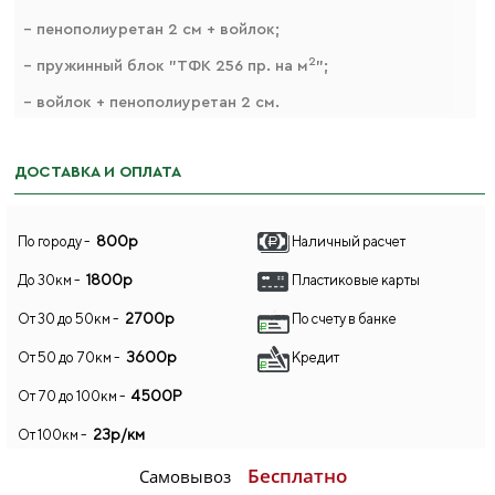
– пенополиуретан 2 см + войлок;
2
– пружинный блок "ТФК 256 пр. на м
";
– войлок + пенополиуретан 2 см.
ДОСТАВКА И ОПЛАТА
800р
По городу -
Наличный расчет
1800р
До 30км -
Пластиковые карты
2700р
От 30 до 50км -
По счету в банке
3600р
От 50 до 70км -
Кредит
4500Р
От 70 до 100км -
23р/км
От 100км -
Бесплатно
Самовывоз