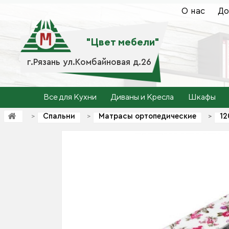
О нас
До
"Цвет мебели"
г.Рязань ул.Комбайновая д.26
Все для Кухни
Диваны и Кресла
Шкафы
Спальни
Матрасы ортопедические
12
>
>
>
>