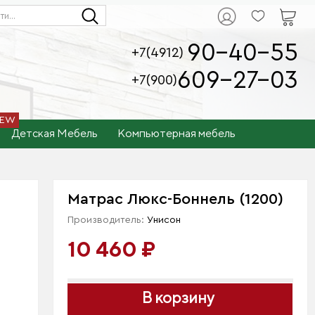
90-40-55
+7(4912)
609-27-03
+7(900)
Детская Мебель
Компьютерная мебель
Матрас Люкс-Боннель (1200)
Производитель:
Унисон
10 460 ₽
В корзину