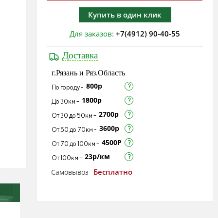
Купить в один клик
Для заказов:
+7(4912) 90-40-55
Доставка
г.Рязань и Ряз.Область
800р
По городу -
1800р
До 30км -
2700р
От 30 до 50км -
3600р
От 50 до 70км -
4500Р
От 70 до 100км -
23р/км
От 100км -
Бесплатно
Самовывоз