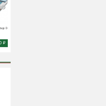
уна-Н
Матрас Импульс-Н
Матрас Софт-Н (1200)
(1200)
0 ₽
14 580 ₽
13 260 ₽
Цена:
Цена: