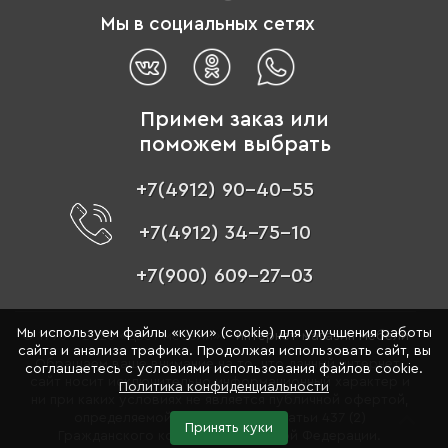
Мы в социальных сетях
Примем заказ или
поможем выбрать
+7(4912) 90-40-55
+7(4912) 34-75-10
+7(900) 609-27-03
Мы используем файлы «куки» (cookie) для улучшения работы
© 1996 - 2026 «Цвет мебели» –
интернет-магазин мебели
сайта и анализа трафика. Продолжая использовать сайт, вы
Обращаем ваше внимание на то, что данный интернет-
соглашаетесь с условиями использования файлов cookie.
сайт носит исключительно информационный характер и
Политика конфиденциальности
ни при каких условиях не является публичной офертой,
определяемой положениями Статьи 437 (2)
Принять куки
Гражданского кодекса Российской Федерации.