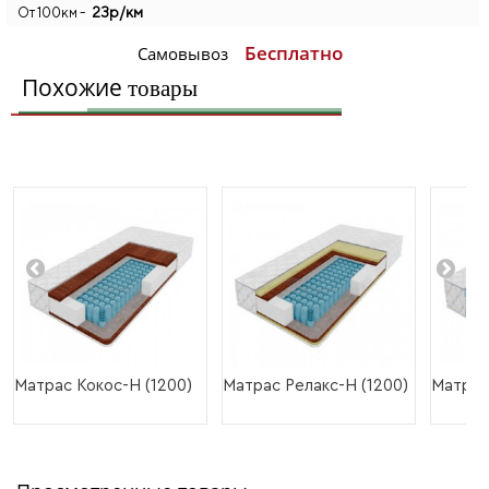
23р/км
От 100км -
Бесплатно
Самовывоз
Похожие
товары
Матрас Кокос-Н (1200)
Матрас Релакс-Н (1200)
Матрас