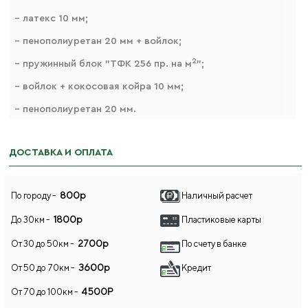
– латекс 10 мм;
– пенополиуретан 20 мм + войлок;
2
– пружинный блок "ТФК 256 пр. на м
";
– войлок + кокосовая койра 10 мм;
– пенополиуретан 20 мм.
ДОСТАВКА И ОПЛАТА
800р
По городу -
Наличный расчет
1800р
До 30км -
Пластиковые карты
2700р
От 30 до 50км -
По счету в банке
3600р
От 50 до 70км -
Кредит
4500Р
От 70 до 100км -