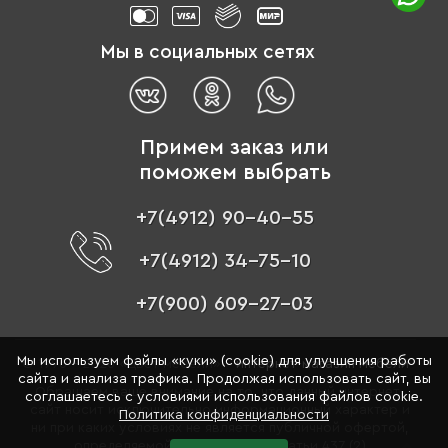
Мы в социальных сетях
Примем заказ или
поможем выбрать
+7(4912) 90-40-55
+7(4912) 34-75-10
+7(900) 609-27-03
Мы используем файлы «куки» (cookie) для улучшения работы
© 1996 - 2026 «Цвет мебели» –
интернет-магазин мебели
сайта и анализа трафика. Продолжая использовать сайт, вы
Обращаем ваше внимание на то, что данный интернет-
соглашаетесь с условиями использования файлов cookie.
сайт носит исключительно информационный характер и
Политика конфиденциальности
ни при каких условиях не является публичной офертой,
определяемой положениями Статьи 437 (2)