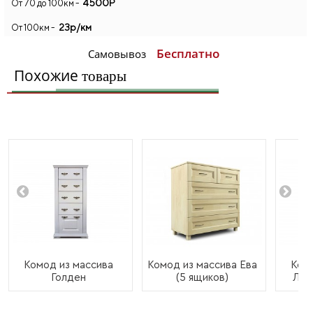
4500Р
От 70 до 100км -
23р/км
От 100км -
Бесплатно
Самовывоз
Похожие
товары
Комод из массива
Комод из массива Ева
Комо
Голден
(5 ящиков)
Лир