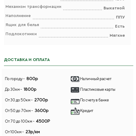
Механизм трансформации
Выкатной
Наполнение
ППУ
Ящик для белья
Есть
Подлокотники
Мягкие
ДОСТАВКА И ОПЛАТА
800р
По городу -
Наличный расчет
1800р
До 30км -
Пластиковые карты
2700р
От 30 до 50км -
По счету в банке
3600р
От 50 до 70км -
Кредит
4500Р
От 70 до 100км -
23р/км
От 100км -