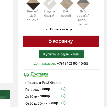
Венге/
Бодега
Дуб
Дуб
Дуб
белый
серый
серый/
сонома
Бетон
серый
Показать еще
В корзину
Купить в один клик
Для заказов:
+7(4912) 90-40-55
Доставка
г.Рязань и Ряз.Область
800р
По городу -
1800р
До 30км -
2700р
От 30 до 50км -