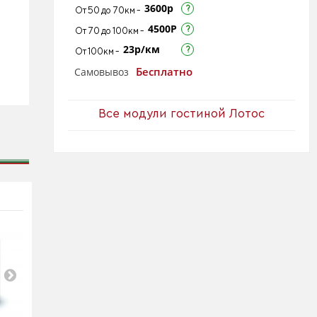
3600р
От 50 до 70км -
4500Р
От 70 до 100км -
23р/км
От 100км -
Бесплатно
Самовывоз
Все модули гостиной Лотос