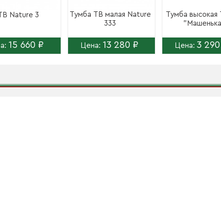
Тумба ТВ малая Nature
Тумба высокая 
ТВ Nature 3
333
"Машеньк
15 660 ₽
13 280 ₽
3 290
а:
Цена:
Цена: