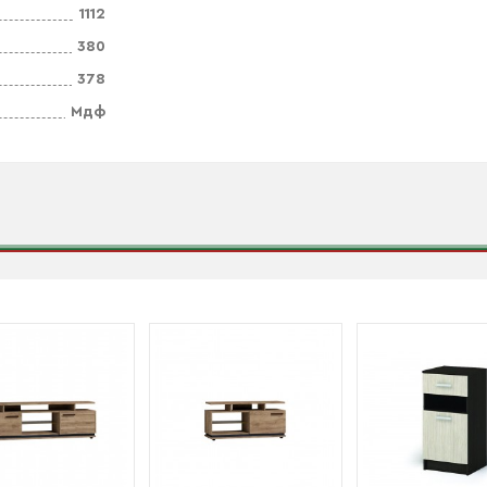
1112
380
378
Мдф