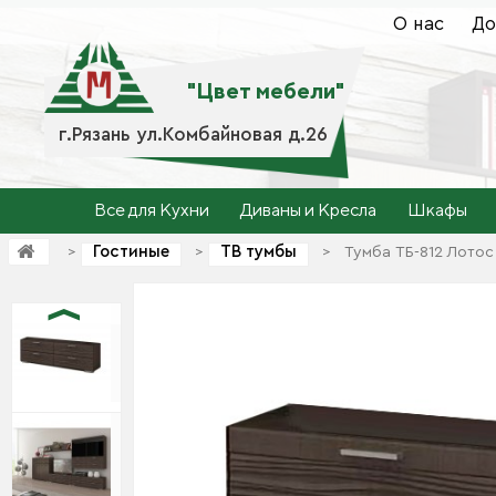
О нас
До
"Цвет мебели"
г.Рязань ул.Комбайновая д.26
Все для Кухни
Диваны и Кресла
Шкафы
Гостиные
ТВ тумбы
>
>
>
Тумба ТБ-812 Лотос