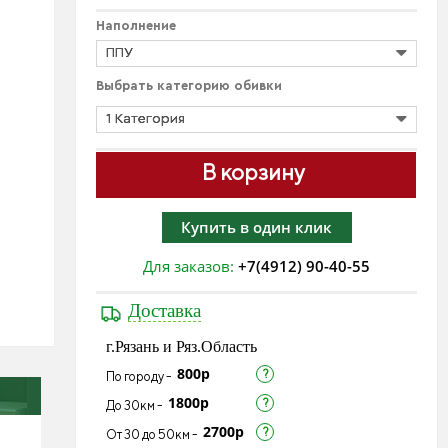
Наполнение
ППУ
Выбрать категорию обивки
1 Категория
В корзину
Купить в один клик
Для заказов:
+7(4912) 90-40-55
Доставка
г.Рязань и Ряз.Область
800р
По городу -
1800р
До 30км -
2700р
От 30 до 50км -