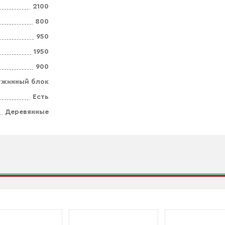
2100
800
950
1950
900
ужинный блок
Есть
Деревянные