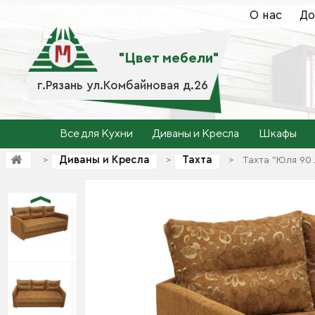
О нас
До
"Цвет мебели"
г.Рязань ул.Комбайновая д.26
Все для Кухни
Диваны и Кресла
Шкафы
Диваны и Кресла
Тахта
>
>
>
Тахта "Юля 90