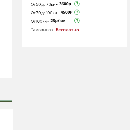
3600р
От 50 до 70км -
4500Р
От 70 до 100км -
23р/км
От 100км -
Бесплатно
Самовывоз