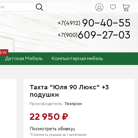
90-40-55
+7(4912)
609-27-03
+7(900)
Детская Мебель
Компьютерная мебель
Тахта "Юля 90 Люкс" +3
подушки
Производитель:
Техпром
22 950 ₽
Посмотреть обивку
*Стоимость указана за 1 категорию