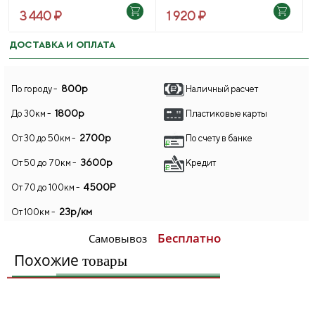
3 440 ₽
1 920 ₽
ДОСТАВКА И ОПЛАТА
800р
По городу -
Наличный расчет
1800р
До 30км -
Пластиковые карты
2700р
От 30 до 50км -
По счету в банке
3600р
От 50 до 70км -
Кредит
4500Р
От 70 до 100км -
23р/км
От 100км -
Бесплатно
Самовывоз
Похожие
товары