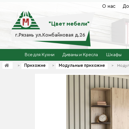
О нас
До
"Цвет мебели"
г.Рязань ул.Комбайновая д.26
Все для Кухни
Диваны и Кресла
Шкафы
Прихожие
Модульные прихожие
>
>
>
Модул