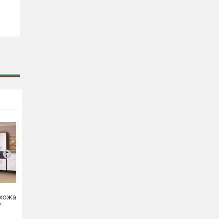
хожая
Модульная прихожая
Модульная прихожая
"
"Инес"
Милан