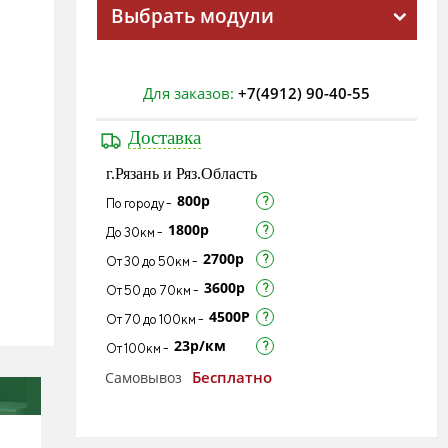
Выбрать модули
Для заказов:
+7(4912) 90-40-55
Доставка
г.Рязань и Ряз.Область
800р
По городу -
1800р
До 30км -
2700р
От 30 до 50км -
3600р
От 50 до 70км -
4500Р
От 70 до 100км -
23р/км
От 100км -
Бесплатно
Самовывоз