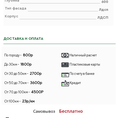
Глубина
600
Тип фасада
Лдсп
Корпус
ЛДСП
ДОСТАВКА И ОПЛАТА
800р
По городу -
Наличный расчет
1800р
До 30км -
Пластиковые карты
2700р
От 30 до 50км -
По счету в банке
3600р
От 50 до 70км -
Кредит
4500Р
От 70 до 100км -
23р/км
От 100км -
Бесплатно
Самовывоз