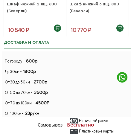
Шкаф нижний 2 ящ. 800
Шкаф нижний 3 ящ. 800
(Беверли)
(Беверли)
10 540 ₽
10 770 ₽
ДОСТАВКА И ОПЛАТА
800р
По городу -
1800р
До 30км -
2700р
От 30 до 50км -
3600р
От 50 до 70км -
4500Р
От 70 до 100км -
23р/км
От 100км -
Наличный расчет
Бесплатно
Самовывоз
Пластиковые карты