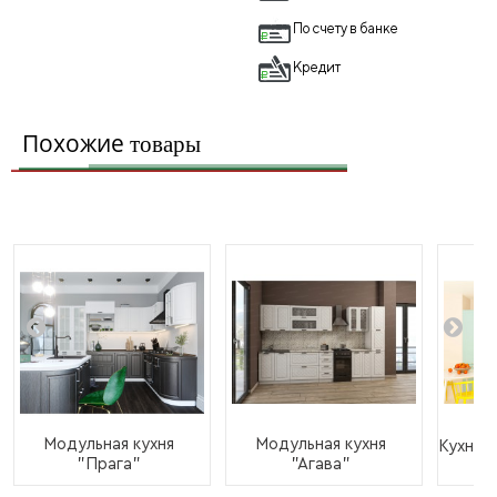
По счету в банке
Кредит
Похожие
товары
Модульная кухня
Модульная кухня
Кухня 
"Прага"
"Агава"