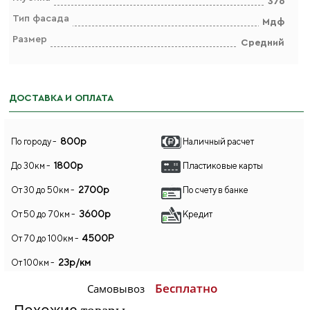
376
Тип фасада
Мдф
Размер
Средний
ДОСТАВКА И ОПЛАТА
800р
По городу -
Наличный расчет
1800р
До 30км -
Пластиковые карты
2700р
От 30 до 50км -
По счету в банке
3600р
От 50 до 70км -
Кредит
4500Р
От 70 до 100км -
23р/км
От 100км -
Бесплатно
Самовывоз