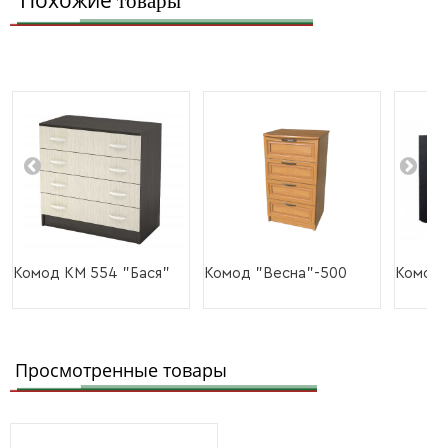
Похожие
товары
Комод КМ 554 "Бася"
Комод "Весна"-500
Комод 
Просмотренные товары