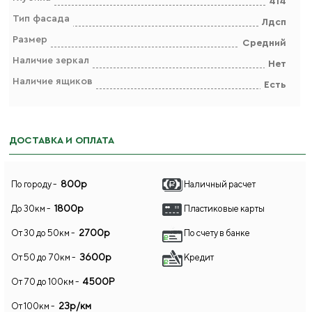
414
Тип фасада
Лдсп
Размер
Средний
Наличие зеркал
Нет
Наличие ящиков
Есть
ДОСТАВКА И ОПЛАТА
800р
По городу -
Наличный расчет
1800р
До 30км -
Пластиковые карты
2700р
От 30 до 50км -
По счету в банке
3600р
От 50 до 70км -
Кредит
4500Р
От 70 до 100км -
23р/км
От 100км -