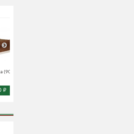
Кровать Королина
а (900)
Кровать Крокус (900)
(900)
0 ₽
13 050 ₽
12 330 ₽
Цена:
Цена: