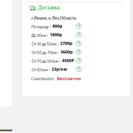
Доставка
г.Рязань и Ряз.Область
800р
По городу -
1800р
До 30км -
2700р
От 30 до 50км -
3600р
От 50 до 70км -
4500Р
От 70 до 100км -
23р/км
От 100км -
Бесплатно
Самовывоз