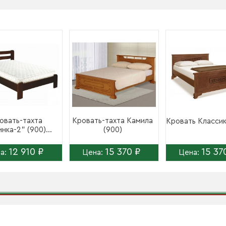
овать-тахта
Кровать-тахта Камила
Кровать Классик
нка-2" (900)...
(900)
12 910 ₽
15 370 ₽
15 37
а:
Цена:
Цена: