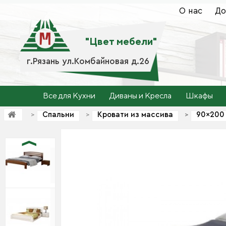
О нас
До
"Цвет мебели"
г.Рязань ул.Комбайновая д.26
Все для Кухни
Диваны и Кресла
Шкафы
Спальни
Кровати из массива
90×200
>
>
>
>