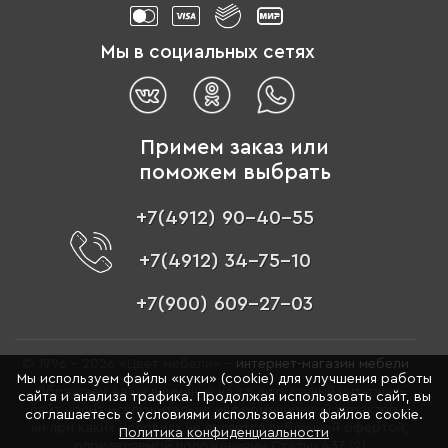
Мы в социальных сетях
Примем заказ или
поможем выбрать
+7(4912) 90-40-55
+7(4912) 34-75-10
+7(900) 609-27-03
© 1996 - 2026 «Цвет мебели» –
интернет-магазин мебели
Мы используем файлы «куки» (cookie) для улучшения работы
Обращаем ваше внимание на то, что данный интернет-
сайта и анализа трафика. Продолжая использовать сайт, вы
сайт носит исключительно информационный характер и
соглашаетесь с условиями использования файлов cookie.
ни при каких условиях не является публичной офертой,
Политика конфиденциальности
определяемой положениями Статьи 437 (2)