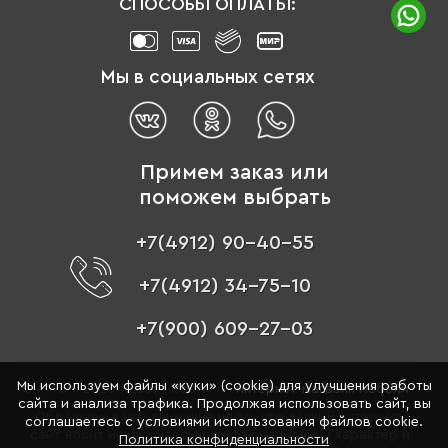
СПОСОБЫ ОПЛАТЫ:
Мы в социальных сетях
Примем заказ или
поможем выбрать
+7(4912) 90-40-55
+7(4912) 34-75-10
+7(900) 609-27-03
Мы используем файлы «куки» (cookie) для улучшения работы
© 1996 - 2026 «Цвет мебели» –
интернет-магазин мебели
сайта и анализа трафика. Продолжая использовать сайт, вы
Обращаем ваше внимание на то, что данный интернет-
соглашаетесь с условиями использования файлов cookie.
сайт носит исключительно информационный характер и
Политика конфиденциальности