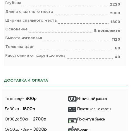
Глубина
2220
Длина спального места
2000
Ширина спального места
1800
Основание
В комплекте
Высота изголовья
1120
Толщина царг
80
Расстояние от царги до пола
40
ДОСТАВКА И ОПЛАТА
800р
По городу -
Наличный расчет
1800р
До 30км -
Пластиковые карты
2700р
От 30 до 50км -
По счету в банке
3600р
От 50 до 70км -
Кредит