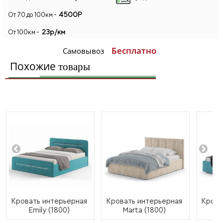
4500Р
От 70 до 100км -
23р/км
От 100км -
Бесплатно
Самовывоз
Похожие
товары
Кровать интерьерная
Кровать интерьерная
Крова
Emily (1800)
Marta (1800)
Je