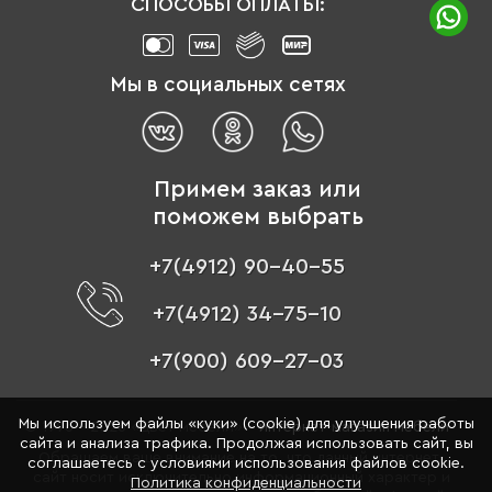
СПОСОБЫ ОПЛАТЫ:
Мы в социальных сетях
Примем заказ или
поможем выбрать
+7(4912) 90-40-55
+7(4912) 34-75-10
+7(900) 609-27-03
Мы используем файлы «куки» (cookie) для улучшения работы
© 1996 - 2026 «Цвет мебели» –
интернет-магазин мебели
сайта и анализа трафика. Продолжая использовать сайт, вы
Обращаем ваше внимание на то, что данный интернет-
соглашаетесь с условиями использования файлов cookie.
сайт носит исключительно информационный характер и
Политика конфиденциальности