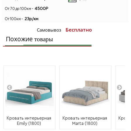
4500Р
От 70 до 100км -
23р/км
От 100км -
Бесплатно
Самовывоз
Похожие
товары
Кровать интерьерная
Кровать интерьерная
Крова
Emily (1800)
Marta (1800)