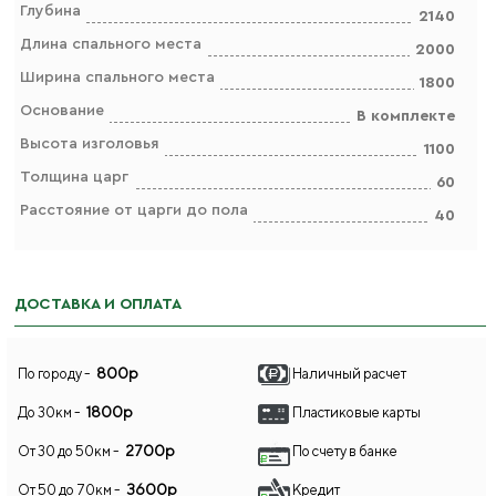
Глубина
2140
Длина спального места
2000
Ширина спального места
1800
Основание
В комплекте
Высота изголовья
1100
Толщина царг
60
Расстояние от царги до пола
40
ДОСТАВКА И ОПЛАТА
800р
По городу -
Наличный расчет
1800р
До 30км -
Пластиковые карты
2700р
От 30 до 50км -
По счету в банке
3600р
От 50 до 70км -
Кредит