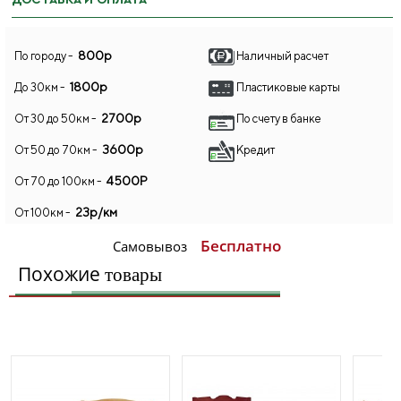
ДОСТАВКА И ОПЛАТА
800р
По городу -
Наличный расчет
1800р
До 30км -
Пластиковые карты
2700р
От 30 до 50км -
По счету в банке
3600р
От 50 до 70км -
Кредит
4500Р
От 70 до 100км -
23р/км
От 100км -
Бесплатно
Самовывоз
Похожие
товары