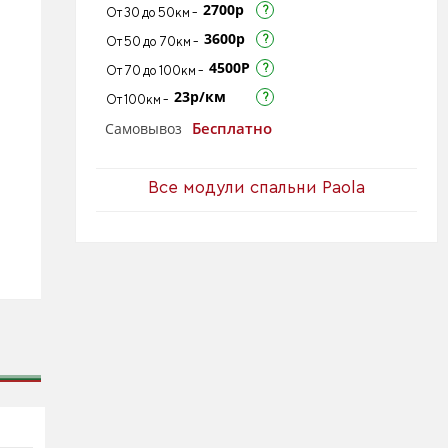
2700р
От 30 до 50км -
3600р
От 50 до 70км -
4500Р
От 70 до 100км -
23р/км
От 100км -
Бесплатно
Самовывоз
Все модули спальни Paola