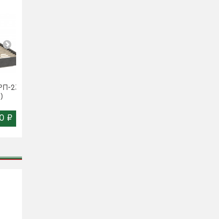
РП-23-
Кровать-тахта КР-320-
Кровать-тахта КР-321-
)
16-18 Анима...
16-18 Анима...
0 ₽
22 550 ₽
27 320 ₽
Цена:
Цена: