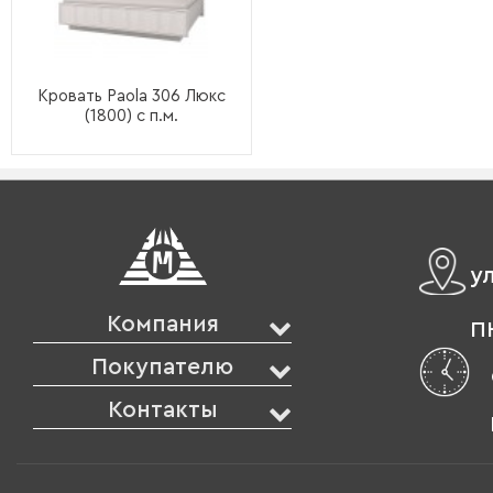
Кровать Paola 306 Люкс
(1800) с п.м.
у
Компания
ПН
Покупателю
Контакты