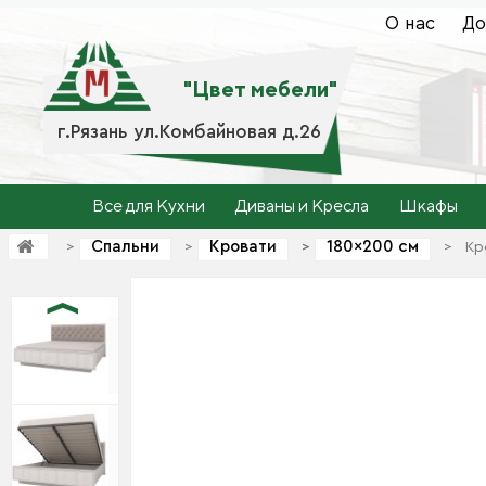
О нас
До
"Цвет мебели"
г.Рязань ул.Комбайновая д.26
Все для Кухни
Диваны и Кресла
Шкафы
Спальни
Кровати
180×200 см
>
>
>
>
>
Кр