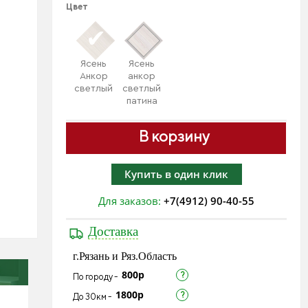
Цвет
Ясень
Ясень
Анкор
анкор
светлый
светлый
патина
+ 3 430
₽
В корзину
Купить в один клик
Для заказов:
+7(4912) 90-40-55
Доставка
г.Рязань и Ряз.Область
800р
По городу -
1800р
До 30км -