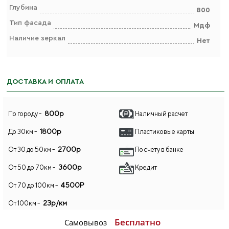
Глубина
800
Тип фасада
Мдф
Наличие зеркал
Нет
ДОСТАВКА И ОПЛАТА
800р
По городу -
Наличный расчет
1800р
До 30км -
Пластиковые карты
2700р
От 30 до 50км -
По счету в банке
3600р
От 50 до 70км -
Кредит
4500Р
От 70 до 100км -
23р/км
От 100км -
Бесплатно
Самовывоз